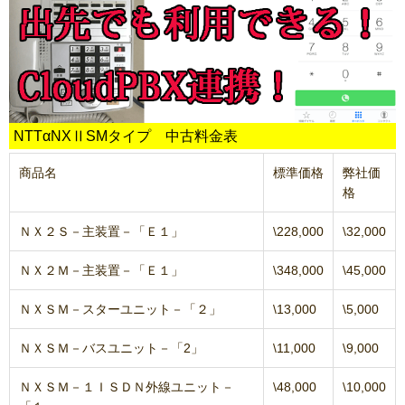
NTTαNXⅡSMタイプ 中古料金表
商品名
標準価格
弊社価
格
ＮＸ２Ｓ－主装置－「Ｅ１」
\228,000
\32,000
ＮＸ２Ｍ－主装置－「Ｅ１」
\348,000
\45,000
ＮＸＳＭ－スターユニット－「２」
\13,000
\5,000
ＮＸＳＭ－バスユニット－「2」
\11,000
\9,000
ＮＸＳＭ－１ＩＳＤＮ外線ユニット－
\48,000
\10,000