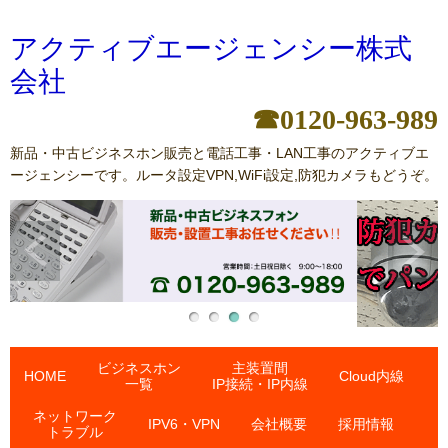
アクティブエージェンシー株式
会社
☎0120-963-989
新品・中古ビジネスホン販売と電話工事・LAN工事のアクティブエ
ージェンシーです。ルータ設定VPN,WiFi設定,防犯カメラもどうぞ。
ビジネスホン
主装置間
HOME
Cloud内線
一覧
IP接続・IP内線
ネットワーク
IPV6・VPN
会社概要
採用情報
トラブル