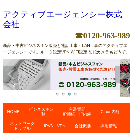
アクティブエージェンシー株式
会社
☎0120-963-989
新品・中古ビジネスホン販売と電話工事・LAN工事のアクティブエ
ージェンシーです。ルータ設定VPN,WiFi設定,防犯カメラもどうぞ。
ビジネスホン
主装置間
HOME
Cloud内線
一覧
IP接続・IP内線
ネットワーク
IPV6・VPN
会社概要
採用情報
トラブル