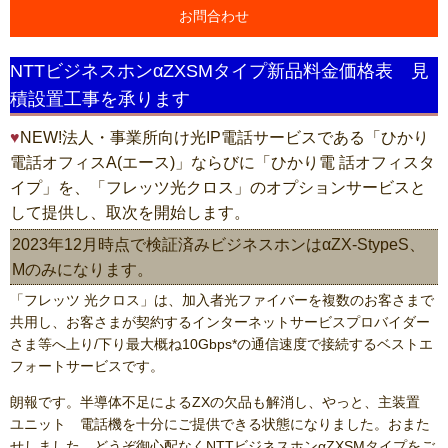
お問合わせ
NTTビジネスホンαZXSMタイプ新品料金価格表 見
積設置工事を承ります
NEW!法人・事業所向け光IP電話サービスである「ひかり
電話オフィスA(エース)」ならびに「ひかり電 話オフィスタ
イプ」を、「フレッツ光クロス」のオプションサービスと
して提供し、取次を開始します。
2023年12月時点で検証済みビジネスホンはαZX-StypeS、
Mのみになります。
「フレッツ 光クロス」は、加入者光ファイバーを複数のお客さまで
共用し、お客さまが契約するインターネットサービスプロバイダー
さま等へ上り/下り最大概ね10Gbps*の通信速度で接続するベストエ
フォートサービスです。
朗報です。半導体不足によるZXの欠品も解消し、やっと、主装置
ユニット 電話機を十分にご提供できる状態になりました。おまた
せしました。どうぞ御心配なくNTTビジネスホンαZXSMタイプをご