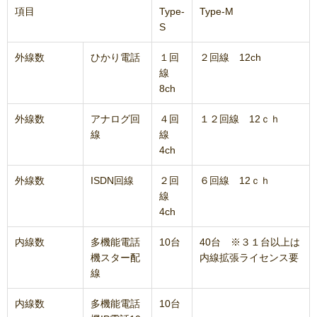
項目
Type-
Type-M
S
外線数
ひかり電話
１回
２回線 12ch
線
8ch
外線数
アナログ回
４回
１２回線 12ｃｈ
線
線
4ch
外線数
ISDN回線
２回
６回線 12ｃｈ
線
4ch
内線数
多機能電話
10台
40台 ※３１台以上は
機スター配
内線拡張ライセンス要
線
内線数
多機能電話
10台