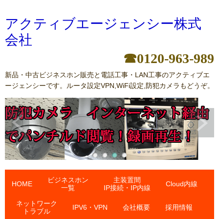
アクティブエージェンシー株式
会社
☎0120-963-989
新品・中古ビジネスホン販売と電話工事・LAN工事のアクティブエ
ージェンシーです。ルータ設定VPN,WiFi設定,防犯カメラもどうぞ。
ビジネスホン
主装置間
HOME
Cloud内線
一覧
IP接続・IP内線
ネットワーク
IPV6・VPN
会社概要
採用情報
トラブル