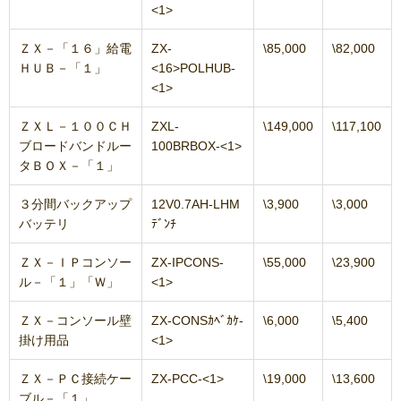
<1>
ＺＸ－「１６」給電
ZX-
\85,000
\82,000
ＨＵＢ－「１」
<16>POLHUB-
<1>
ＺＸＬ－１００ＣＨ
ZXL-
\149,000
\117,100
ブロードバンドルー
100BRBOX-<1>
タＢＯＸ－「１」
３分間バックアップ
12V0.7AH-LHM
\3,900
\3,000
バッテリ
ﾃﾞﾝﾁ
ＺＸ－ＩＰコンソー
ZX-IPCONS-
\55,000
\23,900
ル－「１」「Ｗ」
<1>
ＺＸ－コンソール壁
ZX-CONSｶﾍﾞｶｹ-
\6,000
\5,400
掛け用品
<1>
ＺＸ－ＰＣ接続ケー
ZX-PCC-<1>
\19,000
\13,600
ブル－「１」