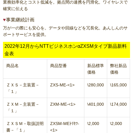
業務効率化とコスト低減を。拠点間の連携を円滑化。ワイヤレスで
確実に伝える
事業継続計画
万が一の際にも安心を。データや回線などを冗長化。あんしんのサ
ポートサービスを提供。
2022年12月からNTTビジネスホンαZXSMタイプ新品新料
金表
商品名
商品型番
新品標準
弊社新品
価格
価格
ＺＸＳ－主装置－
ZXS-ME-<1>
\280,000
\165,000
「１」
ＺＸＭ－主装置－
ZXM-ME-<1>
\401,000
\174,000
「１」
ＺＸＳＭ－取扱説明
ZXSM-MEﾄﾘｾﾂ-
\2,000
\2,000
書－「１」
<1>