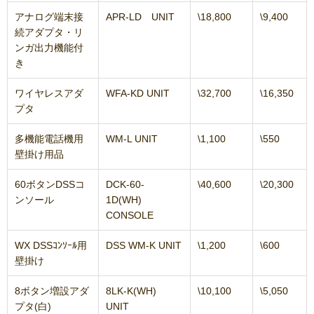
アナログ端末接
APR-LD UNIT
\18,800
\9,400
続アダプタ・リ
ンガ出力機能付
き
ワイヤレスアダ
WFA-KD UNIT
\32,700
\16,350
プタ
多機能電話機用
WM-L UNIT
\1,100
\550
壁掛け用品
60ボタンDSSコ
DCK-60-
\40,600
\20,300
ンソール
1D(WH)
CONSOLE
WX DSSｺﾝｿｰﾙ用
DSS WM-K UNIT
\1,200
\600
壁掛け
8ボタン増設アダ
8LK-K(WH)
\10,100
\5,050
プタ(白)
UNIT