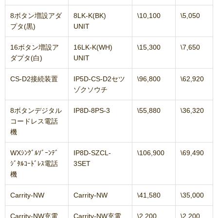
8ボタン増設アダ
8LK-K(BK)
\10,100
\5,050
プタ(黒)
UNIT
16ボタン増設ア
16LK-K(WH)
\15,300
\7,650
ダプタ(白)
UNIT
CS-D2接続装置
IP5D-CS-D2セツ
\96,800
\62,920
ゾクソウチ
8ボタンデジタル
IP8D-8PS-3
\55,880
\36,320
コードレス電話
機
WXｼﾝｸﾞﾙｿﾞｰﾝﾃﾞ
IP8D-SZCL-
\106,900
\69,490
ｼﾞﾀﾙｺｰﾄﾞﾚｽ電話
3SET
機
Carrity-NW
Carrity-NW
\41,580
\35,000
Carrity-NW充電
Carrity-NW充電
\2,200
\2,200