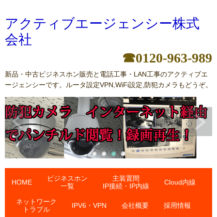
アクティブエージェンシー株式
会社
☎0120-963-989
新品・中古ビジネスホン販売と電話工事・LAN工事のアクティブエ
ージェンシーです。ルータ設定VPN,WiFi設定,防犯カメラもどうぞ。
ビジネスホン
主装置間
HOME
Cloud内線
一覧
IP接続・IP内線
ネットワーク
IPV6・VPN
会社概要
採用情報
トラブル