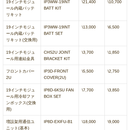
19インチモジュ
IP3WW-19INT
\21,400
\10,700
ール内蔵バッテ
BATT KIT
リキット
19インチモジュ
IP3WW-19INT
\13,000
\6,500
ール内蔵バッテ
BATT SET
リキット(交換用)
19インチモジュ
CHS2U JOINT
\3,700
\1,850
ール用連結金具
BRACKET KIT
フロントカバー
IP3D-FRONT
\5,500
\2,750
2U
COVER(2U)
19インチモジュ
IP8D-6KSU FAN
\7,700
\3,850
ール用冷却ファ
BOX SET
ンボックス(交換
用)
増設架用通信ユ
IP8D-EXIFU-B1
\18,000
\9,000
ニット(基本)