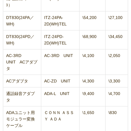
ﾄ）
DT830(24PA／
ITZ-24PA-
\54,200
\27,100
WH)
2D(WH)TEL
DT830(24PD／
ITZ-24PD-
\68,900
\34,450
WH)
2D(WH)TEL
AC-3RD
AC-3RD UNIT
\4,100
\2,050
UNIT ACアダプ
タ
ACアダプタ
AC-ZD UNIT
\4,300
\3,300
通話録音アダプ
ADA-L UNIT
\9,400
\4,700
タ
ADAユニット用
ＣＯＮＮ ＡＳＳ
\1,650
\830
モジュラー変換
Ｙ ＡＤＡ
ケーブル