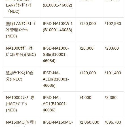
LANｱｸｾｽﾎﾟｲﾝﾄ
(B10001-46082)
（NEC)
無線LANｱｸｾｽﾎﾟｲ
IP5D-NA10SW-1
\120,000
\102,960
ﾝﾄ管理ｺﾝｿｰﾙ
(B10001-46083)
(NEC)
NA1000ｻﾎﾟｰﾄｻｰ
IP5D-NA1000-
\28,000
\23,660
ﾋﾞｽ(5年分)(NEC)
SS5(B10001-
46084)
追加ﾗｲｾﾝｽ(10台
IP5D-NA-
\120,000
\101,400
分)(NEC)
AL10(B10001-
46085)
NA1000ｼﾘｰｽﾞ専
IP5D-NA-
\4,000
\3,380
用ACｱﾀﾞﾌﾟﾀ
AC1(B10001-
(NEC)
46086)
NA150MC(管理ｺ
IP5D-NA150MC-
\1,060,000
\895,700