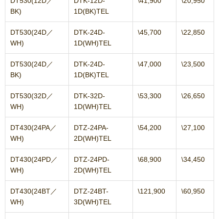
DT530(12D／
DTK-12D-
\41,900
\20,950
BK)
1D(BK)TEL
DT530(24D／
DTK-24D-
\45,700
\22,850
WH)
1D(WH)TEL
DT530(24D／
DTK-24D-
\47,000
\23,500
BK)
1D(BK)TEL
DT530(32D／
DTK-32D-
\53,300
\26,650
WH)
1D(WH)TEL
DT430(24PA／
DTZ-24PA-
\54,200
\27,100
WH)
2D(WH)TEL
DT430(24PD／
DTZ-24PD-
\68,900
\34,450
WH)
2D(WH)TEL
DT430(24BT／
DTZ-24BT-
\121,900
\60,950
WH)
3D(WH)TEL