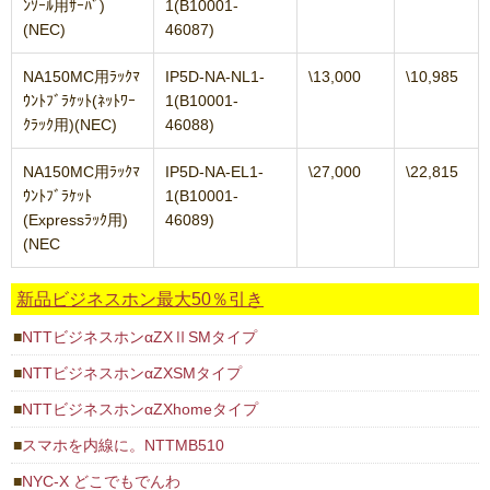
ﾝｿｰﾙ用ｻｰﾊﾞ)
1(B10001-
(NEC)
46087)
NA150MC用ﾗｯｸﾏ
IP5D-NA-NL1-
\13,000
\10,985
ｳﾝﾄﾌﾞﾗｹｯﾄ(ﾈｯﾄﾜｰ
1(B10001-
ｸﾗｯｸ用)(NEC)
46088)
NA150MC用ﾗｯｸﾏ
IP5D-NA-EL1-
\27,000
\22,815
ｳﾝﾄﾌﾞﾗｹｯﾄ
1(B10001-
(Expressﾗｯｸ用)
46089)
(NEC
新品ビジネスホン最大50％引き
NTTビジネスホンαZXⅡSMタイプ
NTTビジネスホンαZXSMタイプ
NTTビジネスホンαZXhomeタイプ
スマホを内線に。NTTMB510
NYC-X どこでもでんわ