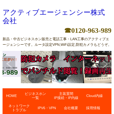
アクティブエージェンシー株式
会社
☎0120-963-989
新品・中古ビジネスホン販売と電話工事・LAN工事のアクティブエ
ージェンシーです。ルータ設定VPN,WiFi設定,防犯カメラもどうぞ。
ビジネスホン
主装置間
HOME
Cloud内線
一覧
IP接続・IP内線
ネットワーク
IPV6・VPN
会社概要
採用情報
トラブル