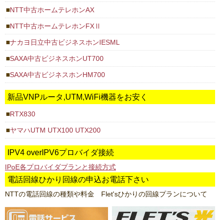
NTT中古ホームテレホンAX
NTT中古ホームテレホンFXⅡ
ナカヨ日立中古ビジネスホンIESML
SAXA中古ビジネスホンUT700
SAXA中古ビジネスホンHM700
新品VNPルータ,UTM,WiFi機器をお安く
RTX830
ヤマハUTM UTX100 UTX200
IPV4 overIPV6プロバイダ接続
IPoE各プロバイダプランと接続方式
電話回線ひかり回線の申込お電話下さい
NTTの電話回線の種類や料金 Flet'sひかりの回線プランについて