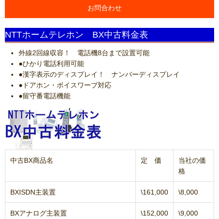
お問合わせ
NTTホームテレホン BX中古料金表
外線2回線収容！ 電話機8台まで設置可能
●ひかり電話利用可能
●漢字表示のディスプレイ！ ナンバーディスプレイ
●ドアホン・ボイスワープ対応
●留守番電話機能
中古BX商品名
定 価
当社の価
格
BXISDN主装置
\161,000
\8,000
BXアナログ主装置
\152,000
\9,000